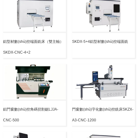
鋁型材數(shù)控端面銑床（雙主軸）
SKDX-5+4鋁型材數(shù)控端面銑
SKDX-CNC-4+2
鋁門窗數(shù)控角碼切割鋸LJJA-
門窗數(shù)字化數(shù)控銑床SKZX-
CNC-500
A3-CNC-1200