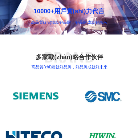
10000+用戶實(shí)力代言
高品質(zhì)鑄就好品牌，好品牌成就好未來
多家戰(zhàn)略合作伙伴
高品質(zhì)鑄就好品牌，好品牌成就好未來
伙伴1
伙伴2
伙伴3
伙伴4